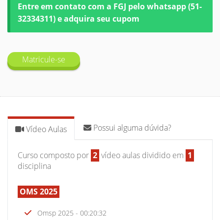
Entre em contato com a FGJ pelo whatsapp (51-
32334311) e adquira seu cupom
Matricule-se
Possui alguma dúvida?
Vídeo Aulas
Curso composto por
2
vídeo aulas dividido em
1
disciplina
OMS 2025
Omsp 2025 - 00:20:32