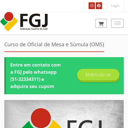
Login
Togg
Curso de Oficial de Mesa e Súmula (OMS)
Entre em contato com
a FGJ pelo whatsapp
Matricule-se
(51-32334311) e
adquira seu cupom