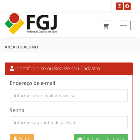
Toggle
ÁREA DO ALUNO
Identifique-se ou Realize seu Cadastro
Endereço de e-mail
Senha
Entrar
Sou novo, criar conta