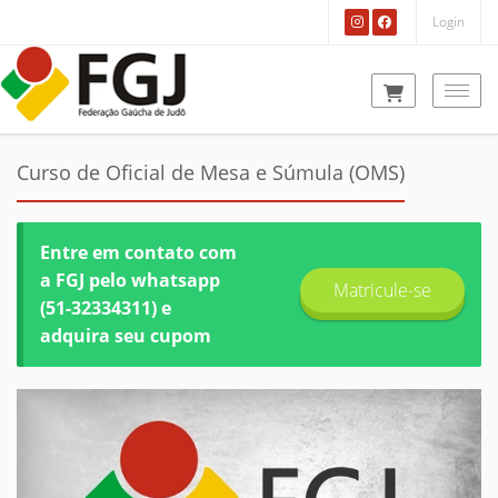
Login
Togg
Curso de Oficial de Mesa e Súmula (OMS)
Entre em contato com
a FGJ pelo whatsapp
Matricule-se
(51-32334311) e
adquira seu cupom