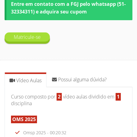
Entre em contato com a FGJ pelo whatsapp (51-
32334311) e adquira seu cupom
Matricule-se
Possui alguma dúvida?
Vídeo Aulas
Curso composto por
2
vídeo aulas dividido em
1
disciplina
OMS 2025
Omsp 2025 - 00:20:32